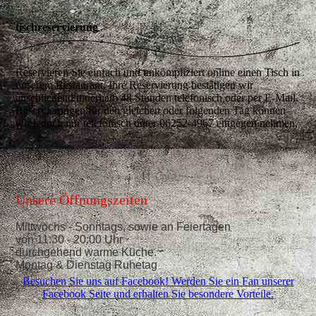
tischreservierung
Reservieren Sie einfach und unkompliziert online einen Tisch in
unserem Restaurant. Ihre Reservierung bestätigen wir
anschließend innerhalb 48 Stunden telefonisch oder per E-Mail.
Reservierungen für den gleichen oder folgenden Tag können
wir jedoch nur telefonisch unter 06252-4967 entgegen nehmen.
Unsere Öffnungszeiten
Mittwochs - Sonntags, sowie an Feiertagen
von 11:30 - 20:00 Uhr
durchgehend warme Küche.
Montag & Dienstag Ruhetag
Besuchen Sie uns auf Facebook! Werden Sie ein Fan unserer
Facebook Seite und erhalten Sie besondere Vorteile.