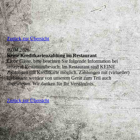
Zurück zur Übersicht
09.04.2026
Keine Kreditkartenzahlung im Restaurant
Liebe Gäste, bitte beachten Sie folgende Information bei
unserem Restaurantbesuch: Im Restaurant sind KEINE
Zahlungen mit Kreditkarte möglich. Zahlungen mit (virtueller)
Debitkarte werden von unserem Gerät zum Teil auch
abgewiesen. Wir danken für Ihr Verständnis.
Zurück zur Übersicht