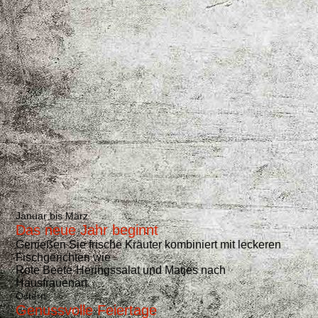
Spargelzeit
Januar bis März
Das neue Jahr beginnt
Genießen Sie frische Kräuter kombiniert mit leckeren
Fischgerichten wie
Rote Beete-Heringssalat und Matjes nach
Hausfrauenart.
Ostern
Genussvolle Feiertage