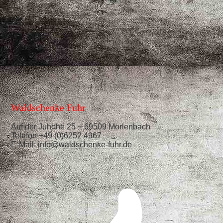
Waldschenke Fuhr
Auf der Juhöhe 25 ~ 69509 Mörlenbach
Telefon +49 (0)6252 4967
E-Mail:
info@waldschenke-fuhr.de