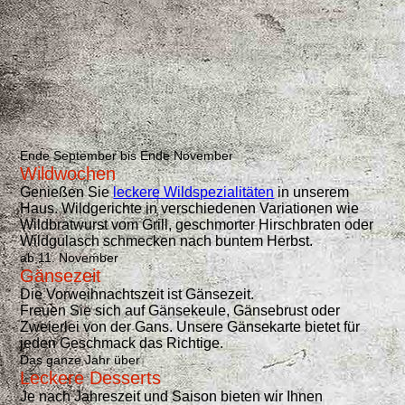
Süßes
Ende September bis Ende November
Wildwochen
Genießen Sie
leckere Wildspezialitäten
in unserem
Haus. Wildgerichte in verschiedenen Variationen wie
Wildbratwurst vom Grill, geschmorter Hirschbraten oder
Wildgulasch schmecken nach buntem Herbst.
ab 11. November
Gänsezeit
Die Vorweihnachtszeit ist Gänsezeit.
Freuen Sie sich auf Gänsekeule, Gänsebrust oder
Zweierlei von der Gans. Unsere Gänsekarte bietet für
jeden Geschmack das Richtige.
Das ganze Jahr über
Leckere Desserts
Je nach Jahreszeit und Saison bieten wir Ihnen