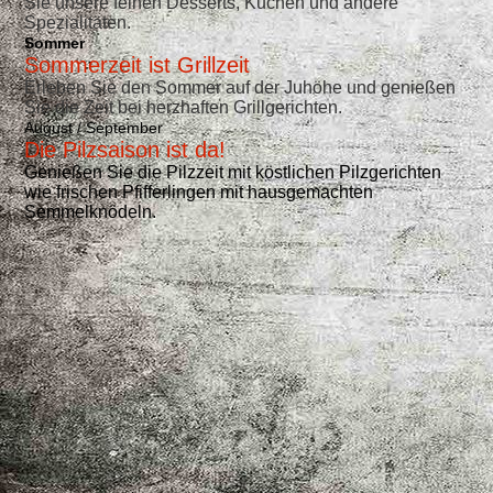
Sie unsere feinen Desserts, Kuchen und andere
Spezialitäten.
Sommer
Sommerzeit ist
Grillzeit
Erleben Sie den Sommer auf der Juhöhe und genießen
Sie die Zeit bei herzhaften Grillgerichten.
August / September
Die Pilzsaison ist da!
Genießen Sie die Pilzzeit mit köstlichen Pilzgerichten
wie frischen Pfifferlingen mit hausgemachten
Semmelknödeln.