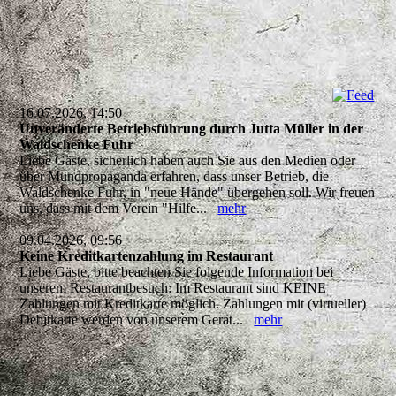
16.07.2026, 14:50
Unveränderte Betriebsführung durch Jutta Müller in der
Waldschenke Fuhr
Liebe Gäste, sicherlich haben auch Sie aus den Medien oder
über Mundpropaganda erfahren, dass unser Betrieb, die
Waldschenke Fuhr, in "neue Hände" übergehen soll. Wir freuen
uns, dass mit dem Verein "Hilfe...
mehr
09.04.2026, 09:56
Keine Kreditkartenzahlung im Restaurant
Liebe Gäste, bitte beachten Sie folgende Information bei
unserem Restaurantbesuch: Im Restaurant sind KEINE
Zahlungen mit Kreditkarte möglich. Zahlungen mit (virtueller)
Debitkarte werden von unserem Gerät...
mehr