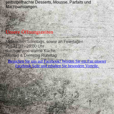
selbstgemachte Desserts, Mousse, Parfaits und
Marzipanstangen.
Unsere Öffnungszeiten
Mittwochs - Sonntags, sowie an Feiertagen
von 11:30 - 20:00 Uhr
durchgehend warme Küche.
Montag & Dienstag Ruhetag
Besuchen Sie uns auf Facebook! Werden Sie ein Fan unserer
Facebook Seite und erhalten Sie besondere Vorteile.