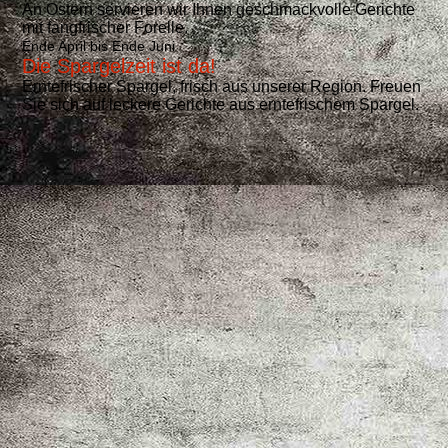
An Ostern servieren wir Ihnen geschmackvolle Gerichte
mit fangfrischer Forelle.
Ende April bis Ende Juni
Die Spargelzeit ist da!
Erntefrischer Spargel, frisch aus unserer Region. Freuen
Sie sich auf leckere Gerichte aus erntefrischem Spargel.​