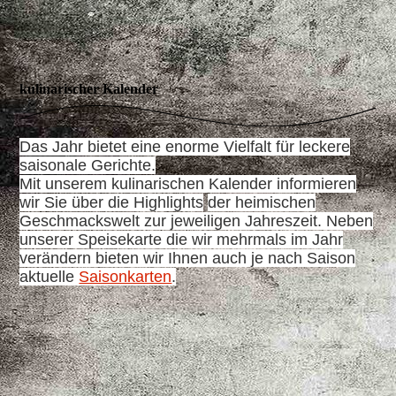
kulinarischer Kalender
Das Jahr bietet eine enorme Vielfalt für leckere
saisonale Gerichte.
Mit unserem kulinarischen Kalender informieren
wir Sie über die Highlights
der heimischen
Geschmackswelt zur jeweiligen Jahreszeit. Neben
unserer Speisekarte die wir mehrmals im Jahr
verändern bieten wir Ihnen auch je nach Saison
aktuelle
Saisonkarten
.