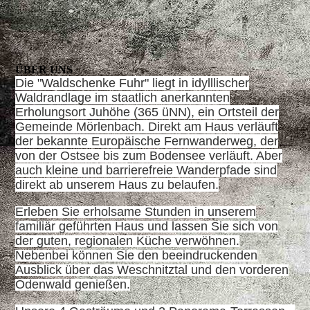
ÜBER UNS
Die "Waldschenke Fuhr" liegt in idylllischer
Waldrandlage im staatlich anerkannten
Erholungsort Juhöhe (365 üNN), ein Ortsteil der
Gemeinde Mörlenbach. Direkt am Haus verläuft
der bekannte Europäische Fernwanderweg, der
von der Ostsee bis zum Bodensee verläuft. Aber
auch kleine und barrierefreie Wanderpfade sind
direkt ab unserem Haus zu belaufen.
Erleben Sie erholsame Stunden in unserem
familiär geführten Haus und lassen Sie sich von
der guten, regionalen Küche verwöhnen.
Nebenbei können Sie den beeindruckenden
Ausblick über das Weschnitztal und den vorderen
Odenwald genießen.