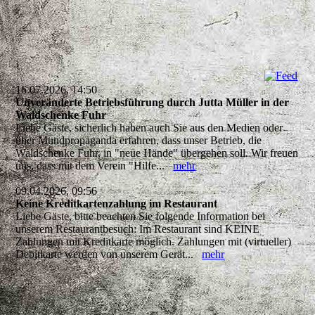
16.07.2026, 14:50
Unveränderte Betriebsführung durch Jutta Müller in der
Waldschenke Fuhr
Liebe Gäste, sicherlich haben auch Sie aus den Medien oder
über Mundpropaganda erfahren, dass unser Betrieb, die
Waldschenke Fuhr, in "neue Hände" übergehen soll. Wir freuen
uns, dass mit dem Verein "Hilfe...
mehr
09.04.2026, 09:56
Keine Kreditkartenzahlung im Restaurant
Liebe Gäste, bitte beachten Sie folgende Information bei
unserem Restaurantbesuch: Im Restaurant sind KEINE
Zahlungen mit Kreditkarte möglich. Zahlungen mit (virtueller)
Debitkarte werden von unserem Gerät...
mehr