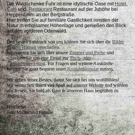
Die Waldschenke Fuhr ist eine idyllische Oase
mit
Hotel
,
Café
und
Restaurant
Restaurant
auf der Juhöhe bei
Heppenheim an der Bergstraße.
Hier treffen Sie auf familiäre Gastlichkeit inmitten der
Natur in erholsamer Höhenlage und genießen den Blick
auf den vorderen Odenwald.
Den besten Eindruck von uns können Sie sich über die
Bilder
unseres Hauses
verschaffen.
Informieren Sie sich über unsere
Zimmer und Preise
und
schreiben Sie uns eine Email zur
Tisch- oder
Zimmerreservierung
. Für Fragen und weitere Auskünfte
können Sie ganz bequem unser
Kontaktformular
nutzen.
Wir geben unser Bestes, damit Sie sich bei uns wohlfühlen!
Wir wünschen Ihnen viel Spaß auf unserer Website und würden
uns freuen, Sie bald als Gast in unserem Haus begrüßen zu
dürfen.
Herzlichst
Jutta Müller und Familie