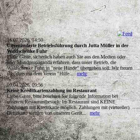
16.07.2026, 14:50
Unveränderte Betriebsführung durch Jutta Müller in der
Waldschenke Fuhr
Liebe Gäste, sicherlich haben auch Sie aus den Medien oder
über Mundpropaganda erfahren, dass unser Betrieb, die
Waldschenke Fuhr, in "neue Hände" übergehen soll. Wir freuen
uns, dass mit dem Verein "Hilfe...
mehr
09.04.2026, 09:56
Keine Kreditkartenzahlung im Restaurant
Liebe Gäste, bitte beachten Sie folgende Information bei
unserem Restaurantbesuch: Im Restaurant sind KEINE
Zahlungen mit Kreditkarte möglich. Zahlungen mit (virtueller)
Debitkarte werden von unserem Gerät...
mehr